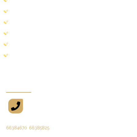
родина
наши продукты
о нас
блог
связаться с нами
галерея
связаться с нами
телефон
66384670
,
66385825
(09821)