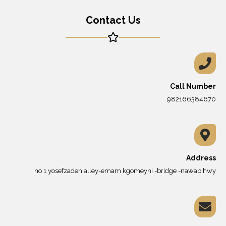
Contact Us
Call Number
982166384670
Address
no 1 yosefzadeh alley-emam kgomeyni -bridge -nawab hwy