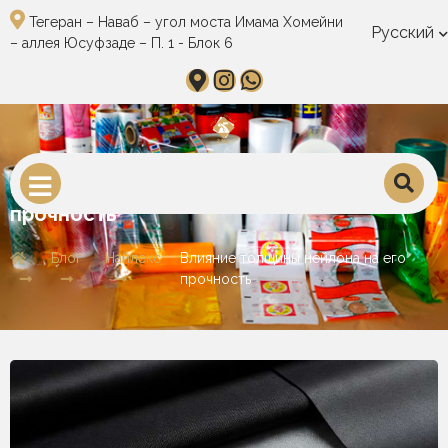
Тегеран – Наваб – угол моста Имама Хомейни
Русский
– аллея Юсуфзаде – П. 1 - Блок 6
Влияние толщины нейлона на его
прочность
Блог
Найлекс
Влияние толщины нейлона на его
прочность