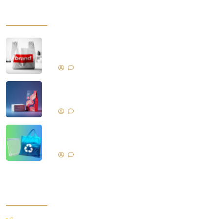
наш продукт
Брендинг рекламных пакетов из
полиэтилена и пластика
No Comments
Продажа продуктов с надлежащей
упаковкой
No Comments
Различия между пластиковыми
пакетами
No Comments
быстрый доступ