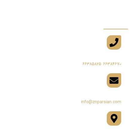
خبرنامه
شماره تماس
(021)
66385825
,
66384670
پست الکترونیک
info@znparsian.com
آدرس